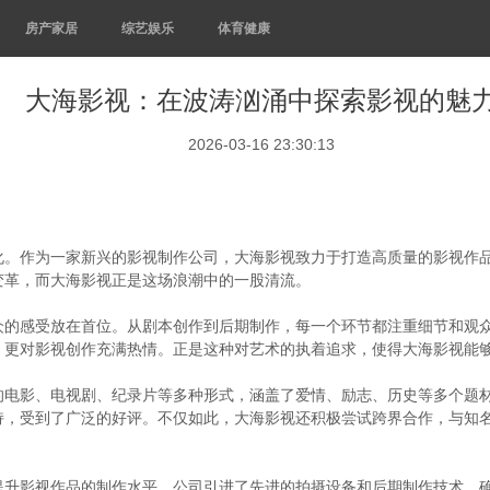
房产家居
综艺娱乐
体育健康
大海影视：在波涛汹涌中探索影视的魅
2026-03-16 23:30:13
化。作为一家新兴的影视制作公司，大海影视致力于打造高质量的影视作
变革，而大海影视正是这场浪潮中的一股清流。
众的感受放在首位。从剧本创作到后期制作，每一个环节都注重细节和观
，更对影视创作充满热情。正是这种对艺术的执着追求，使得大海影视能
的电影、电视剧、纪录片等多种形式，涵盖了爱情、励志、历史等多个题
持，受到了广泛的好评。不仅如此，大海影视还积极尝试跨界合作，与知
提升影视作品的制作水平。公司引进了先进的拍摄设备和后期制作技术，