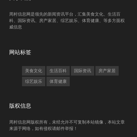
周村信息网是领先的新闻资讯平台，汇集美食文化、生活百
科、国际资讯、房产家居、综艺娱乐、体育健康、等多方面权
威信息
网站标签
美食文化
生活百科
国际资讯
房产家居
综艺娱乐
体育健康
版权信息
周村信息网版权所有，未经允许不可复制本站镜像，本站文章
来源于网络，如有侵权请邮件举报！