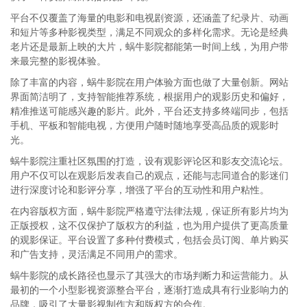
平台不仅覆盖了海量的电影和电视剧资源，还涵盖了纪录片、动画
和短片等多种影视类型，满足不同观众的多样化需求。无论是经典
老片还是最新上映的大片，蜗牛影院都能第一时间上线，为用户带
来最完整的影视体验。
除了丰富的内容，蜗牛影院在用户体验方面也做了大量创新。网站
界面简洁明了，支持智能推荐系统，根据用户的观影历史和偏好，
精准推送可能感兴趣的影片。此外，平台还支持多终端同步，包括
手机、平板和智能电视，方便用户随时随地享受高品质的观影时
光。
蜗牛影院注重社区氛围的打造，设有观影评论区和影友交流论坛。
用户不仅可以在观影后发表自己的观点，还能与志同道合的影迷们
进行深度讨论和影评分享，增强了平台的互动性和用户粘性。
在内容版权方面，蜗牛影院严格遵守法律法规，保证所有影片均为
正版授权，这不仅保护了版权方的利益，也为用户提供了更高质量
的观影保证。平台设置了多种付费模式，包括会员订阅、单片购买
和广告支持，灵活满足不同用户的需求。
蜗牛影院的成长路径也显示了其强大的市场判断力和运营能力。从
最初的一个小型影视资源整合平台，逐渐打造成具有行业影响力的
品牌，吸引了大量影视制作方和版权方的合作。