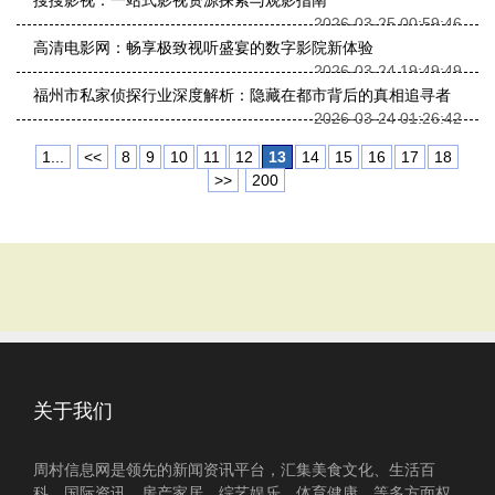
搜搜影视：一站式影视资源探索与观影指南
2026-03-25 00:59:46
高清电影网：畅享极致视听盛宴的数字影院新体验
2026-03-24 19:49:49
福州市私家侦探行业深度解析：隐藏在都市背后的真相追寻者
2026-03-24 01:26:42
1...
<<
8
9
10
11
12
13
14
15
16
17
18
>>
200
关于我们
周村信息网是领先的新闻资讯平台，汇集美食文化、生活百
科、国际资讯、房产家居、综艺娱乐、体育健康、等多方面权