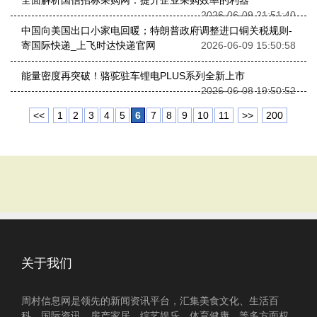
全面解析国信招标采购网：提升企业采购效率的利器
2026-06-09 21:51:40
中国向美国出口小家电回暖；特朗普政府调整进口铜关税规则-
寄国际快递_上飞时达快递官网
2026-06-09 15:50:58
能量密度再突破！骆驼驻车锂电PLUS系列全新上市
2026-06-08 19:50:52
<<
1
2
3
4
5
6
7
8
9
10
11
>>
200
关于我们
周村信息网是领先的新闻资讯平台，汇集美食文化、生活百
科、国际资讯、房产家居、综艺娱乐、体育健康、等多方面权